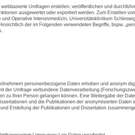
ich webbasierte Umfragen erstellen, veröffentlichen und durchf
nktionen ausgewertet oder exportiert werden. Zum Erstellen vo
 und Operative Intensivmedizin, Universitätsklinikum Schleswig
chtlich der im Folgenden verwendeten Begriffe, bspw. „person
n.
ilnehmern personenbezogene Daten erhoben und anonym digital 
 der Umfrage verbundene Datenverarbeitung (Forschungszweck
n zu Ihrer Person gelangen können. Eine Weitergabe der Daten
Dissertationen und die Publikationen der anonymisierten Daten i
und Erstellung der Publikationen und Dissertation zusammengef
mfragesystem Limesurvey Log-Daten verarbeitet.